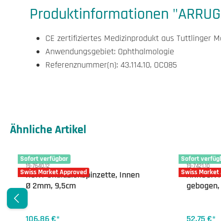
Produktinformationen "ARRUG
CE zertifiziertes Medizinprodukt aus Tuttlinger 
Anwendungsgebiet: Ophthalmologie
Referenznummer(n): 43.114.10, OC085
Produktgalerie überspringen
Ähnliche Artikel
Sofort verfügbar
Sofort verfüg
19-7640.12
19-7421.10
Swiss Market Approved
Swiss Market
HUNT Chalazionspinzette, Innen
ARRUGA K
Ø 2mm, 9,5cm
gebogen,
106,86 €*
52,75 €*