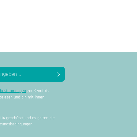
nzahl zu erhöhen oder zu reduzieren.
enutze die Schaltflächen um die Anzahl zu erh
zbestimmungen
zur Kenntnis
elesen und bin mit ihnen
CHA geschützt und es gelten die
zungsbedingungen
.