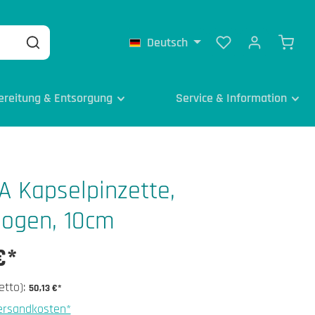
Deutsch
ereitung & Entsorgung
Service & Information
 Kapselpinzette,
ogen, 10cm
€*
etto):
50,13 €*
Versandkosten*