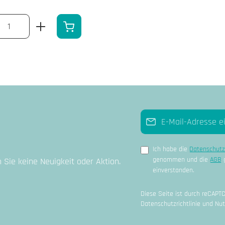
t ein oder benutze die Schaltflächen um die A
 Anzahl: Gib den gewünschten Wert ein oder b
E-Mail-Adresse*
Ich habe die
Datenschut
genommen und die
AGB
g
Sie keine Neuigkeit oder Aktion.
einverstanden.
Diese Seite ist durch reCAPT
Datenschutzrichtlinie
und
Nut