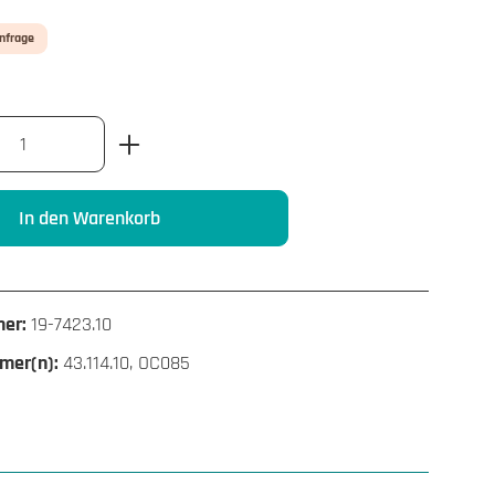
Anfrage
nzahl: Gib den gewünschten Wert ein oder benu
In den Warenkorb
mer:
19-7423.10
mer(n):
43.114.10, OC085