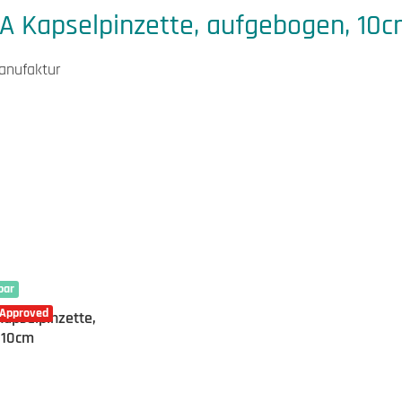
A Kapselpinzette, aufgebogen, 10c
Manufaktur
bar
 Approved
apselpinzette,
 10cm