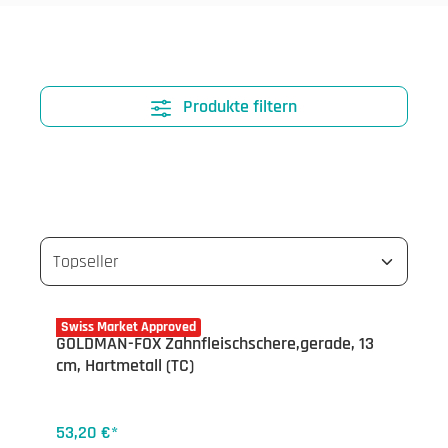
Produkte filtern
04-1672.13
Swiss Market Approved
GOLDMAN-FOX Zahnfleischschere,gerade, 13
cm, Hartmetall (TC)
53,20 €*