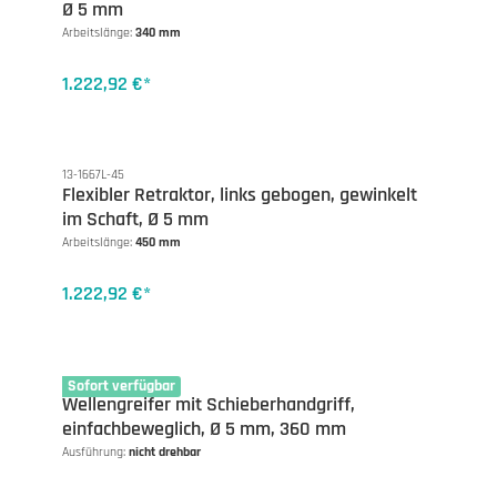
Ø 5 mm
Arbeitslänge:
340 mm
1.222,92 €*
13-1667L-45
Flexibler Retraktor, links gebogen, gewinkelt
im Schaft, Ø 5 mm
Arbeitslänge:
450 mm
1.222,92 €*
13-1381DG
Sofort verfügbar
Wellengreifer mit Schieberhandgriff,
einfachbeweglich, Ø 5 mm, 360 mm
Ausführung:
nicht drehbar