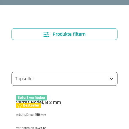
Produkte filtern
10-1111
Sofort verfügbar
Verres Nadel, Ø 2 mm
Bestseller
Arbeitslänge:
150 mm
Varianten ab
90,27 €*