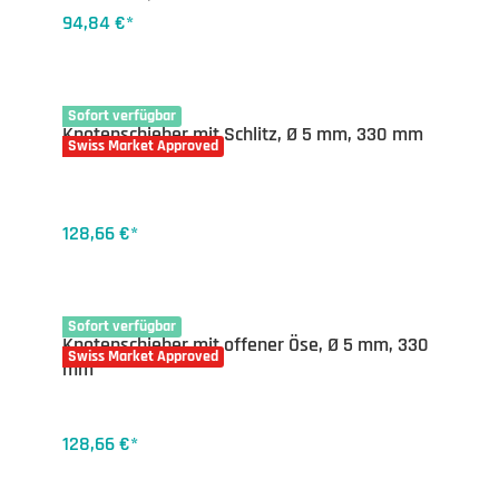
94,84 €*
13-1617SL
Sofort verfügbar
Knotenschieber mit Schlitz, Ø 5 mm, 330 mm
Swiss Market Approved
128,66 €*
13-1617
Sofort verfügbar
Knotenschieber mit offener Öse, Ø 5 mm, 330
Swiss Market Approved
mm
128,66 €*