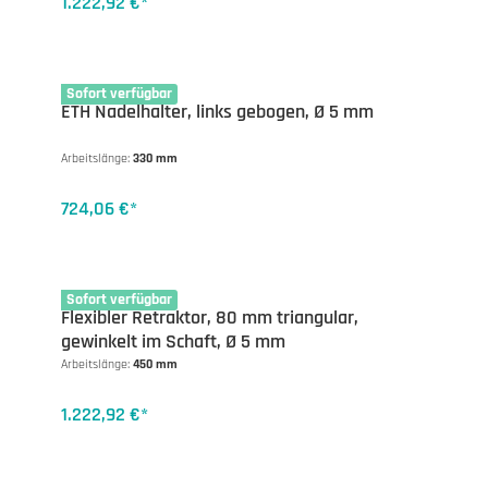
1.222,92 €*
13-1594ET
Sofort verfügbar
ETH Nadelhalter, links gebogen, Ø 5 mm
Arbeitslänge:
330 mm
724,06 €*
13-1665-45
Sofort verfügbar
Flexibler Retraktor, 80 mm triangular,
gewinkelt im Schaft, Ø 5 mm
Arbeitslänge:
450 mm
1.222,92 €*