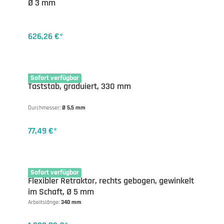
Ø 3 mm
626,26 €*
10-1110
Sofort verfügbar
Taststab, graduiert, 330 mm
Durchmesser:
Ø 5,5 mm
77,49 €*
13-1667R
Sofort verfügbar
Flexibler Retraktor, rechts gebogen, gewinkelt
im Schaft, Ø 5 mm
Arbeitslänge:
340 mm