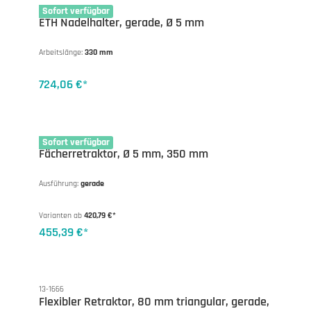
13-1591ET
Sofort verfügbar
ETH Nadelhalter, gerade, Ø 5 mm
Arbeitslänge:
330 mm
724,06 €*
13-1670
Sofort verfügbar
Fächerretraktor, Ø 5 mm, 350 mm
Ausführung:
gerade
Varianten ab
420,79 €*
455,39 €*
13-1666
Flexibler Retraktor, 80 mm triangular, gerade,