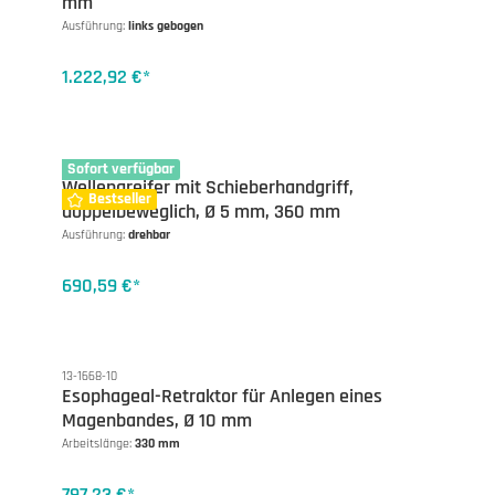
mm
Ausführung:
links gebogen
1.222,92 €*
13-1375ADG
Sofort verfügbar
Wellengreifer mit Schieberhandgriff,
Bestseller
doppelbeweglich, Ø 5 mm, 360 mm
Ausführung:
drehbar
690,59 €*
13-1668-10
Esophageal-Retraktor für Anlegen eines
Magenbandes, Ø 10 mm
Arbeitslänge:
330 mm
797,23 €*