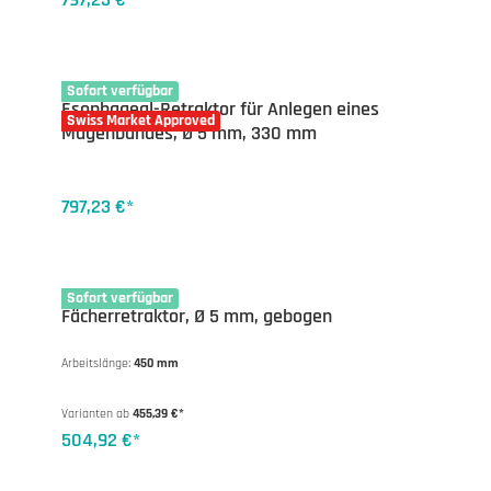
13-1668
Sofort verfügbar
Esophageal-Retraktor für Anlegen eines
Swiss Market Approved
Magenbandes, Ø 5 mm, 330 mm
797,23 €*
13-1675-45
Sofort verfügbar
Fächerretraktor, Ø 5 mm, gebogen
Arbeitslänge:
450 mm
Varianten ab
455,39 €*
504,92 €*