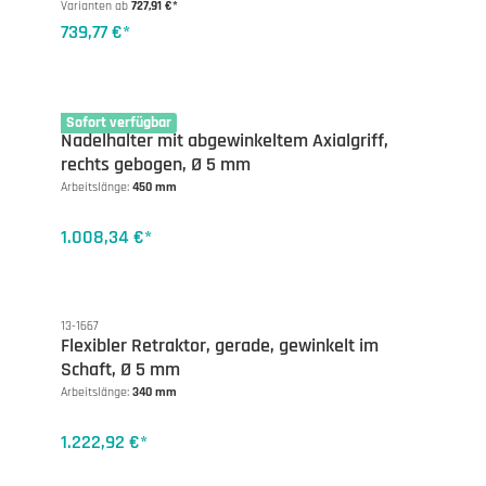
Varianten ab
727,91 €*
739,77 €*
13-1593P-45
Sofort verfügbar
Nadelhalter mit abgewinkeltem Axialgriff,
rechts gebogen, Ø 5 mm
Arbeitslänge:
450 mm
1.008,34 €*
13-1667
Flexibler Retraktor, gerade, gewinkelt im
Schaft, Ø 5 mm
Arbeitslänge:
340 mm
1.222,92 €*