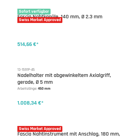
10-1113
Sofort verfügbar
Fascia Nahtkanüle, 140 mm, Ø 2.3 mm
Swiss Market Approved
514,66 €*
13-1591P-45
Nadelhalter mit abgewinkeltem Axialgriff,
gerade, Ø 5 mm
Arbeitslänge:
450 mm
1.008,34 €*
10-1114
Swiss Market Approved
Fascia Nahtinstrument mit Anschlag, 180 mm,