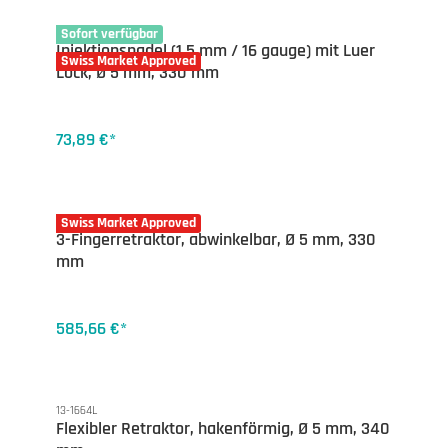
13-1619
Sofort verfügbar
Injektionsnadel (1.5 mm / 16 gauge) mit Luer
Swiss Market Approved
Lock, Ø 5 mm, 330 mm
73,89 €*
13-1671
Swiss Market Approved
3-Fingerretraktor, abwinkelbar, Ø 5 mm, 330
mm
585,66 €*
13-1664L
Flexibler Retraktor, hakenförmig, Ø 5 mm, 340