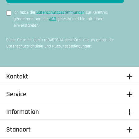
Ich habe die
Datenschutzbestimmungen
zur Kenntnis
genommen und die
AGB
gelesen und bin mit ihnen
einverstanden.
Diese Seite ist durch reCAPTCHA geschützt und es gelten die
Datenschutzrichtlinie
und
Nutzungsbedingungen
.
Kontakt
Service
Information
Standort