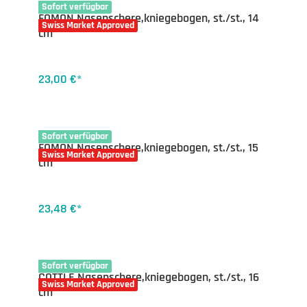
04-0893.13
Sofort verfügbar
FOMON Nasenschere,kniegebogen, st./st., 14
Swiss Market Approved
cm
23,00 €*
04-1410.15
Sofort verfügbar
FOMON Nasenschere,kniegebogen, st./st., 15
Swiss Market Approved
cm
23,48 €*
04-1415.16
Sofort verfügbar
COTTLE Nasenschere,kniegebogen, st./st., 16
Swiss Market Approved
cm