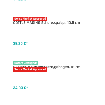
04-1171.10
Swiss Market Approved
COTTLE MASING Schere,sp./sp., 10,5 cm
39,20 €*
04-1408.18
Sofort verfügbar
HEYMANN Nasenschere,gebogen, 18 cm
Swiss Market Approved
34,03 €*