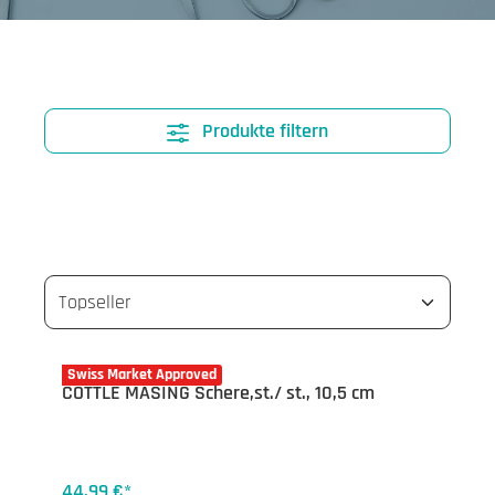
Produkte filtern
04-1173.10
Swiss Market Approved
COTTLE MASING Schere,st./ st., 10,5 cm
44,99 €*