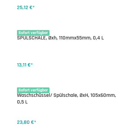
25,12 €*
35-1140.10
Sofort verfügbar
SPÜLSCHALE, Øxh, 110mmx55mm, 0,4 L
13,11 €*
35-1143.15
Sofort verfügbar
Waschschüssel/ Spülschale, ØxH, 105x60mm,
0,5 L
23,80 €*