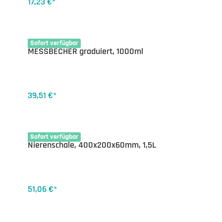
17,23 €*
35-1150.10
Sofort verfügbar
MESSBECHER graduiert, 1000ml
39,51 €*
35-1149.40
Sofort verfügbar
Nierenschale, 400x200x60mm, 1,5L
51,06 €*