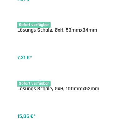
35-1141.02
Sofort verfügbar
Lösungs Schale, ØxH, 53mmx34mm
7,31 €*
35-1141.12
Sofort verfügbar
Lösungs Schale, ØxH, 100mmx53mm
15,86 €*