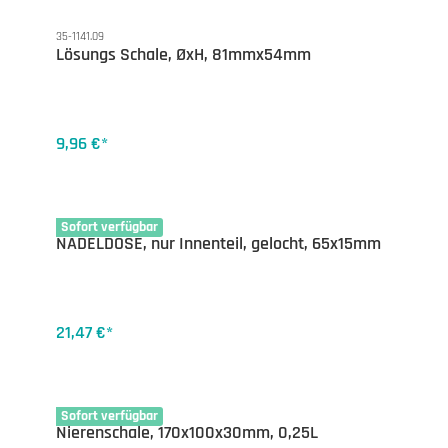
35-1141.09
Lösungs Schale, ØxH, 81mmx54mm
9,96 €*
35-1123.65
Sofort verfügbar
NADELDOSE, nur Innenteil, gelocht, 65x15mm
21,47 €*
35-1149.17
Sofort verfügbar
Nierenschale, 170x100x30mm, 0,25L