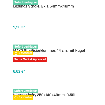
35-1141.04
Sofort verfügbar
Lösungs Schale, ØxH, 64mmx48mm
9,26 €*
13-9962.14
Sofort verfügbar
MAYO Sterilisierklammer, 14 cm, mit Kugel
Bestseller
Swiss Market Approved
6,62 €*
35-1149.25
Sofort verfügbar
Nierenschale, 250x140x40mm, 0,50L
Bestseller