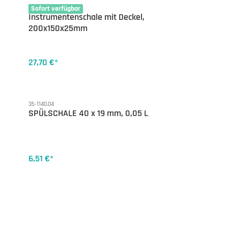
35-1254.20D
Sofort verfügbar
Instrumentenschale mit Deckel,
200x150x25mm
27,70 €*
35-1140.04
SPÜLSCHALE 40 x 19 mm, 0,05 L
6,51 €*