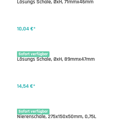
Lösungs Schale, ØxH, 71mmx46mm
10,04 €*
35-1141.10
Sofort verfügbar
Lösungs Schale, ØxH, 89mmx47mm
14,54 €*
35-1149.27
Sofort verfügbar
Nierenschale, 275x150x50mm, 0,75L