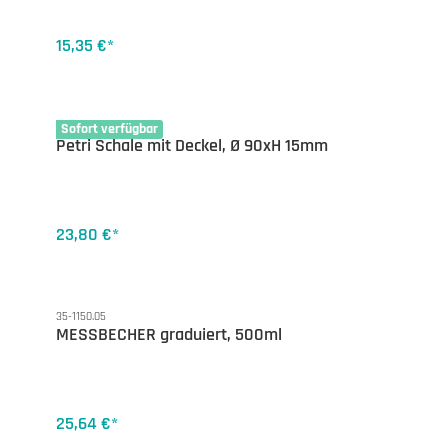
15,35 €*
35-1251.09
Sofort verfügbar
Petri Schale mit Deckel, Ø 90xH 15mm
23,80 €*
35-1150.05
MESSBECHER graduiert, 500ml
25,64 €*