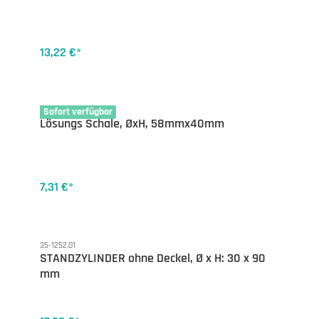
13,22 €*
35-1141.03
Sofort verfügbar
Lösungs Schale, ØxH, 58mmx40mm
7,31 €*
35-1252.01
STANDZYLINDER ohne Deckel, Ø x H: 30 x 90
mm