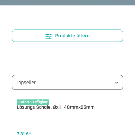
Produkte filtern
35-1141.01
Sofort verfügbar
Lösungs Schale, ØxH, 40mmx25mm
7,31 €*