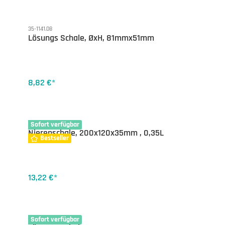
35-1141.08
Lösungs Schale, ØxH, 81mmx51mm
8,82 €*
35-1149.20
Sofort verfügbar
Nierenschale, 200x120x35mm , 0,35L
Bestseller
13,22 €*
35-1141.06
Sofort verfügbar