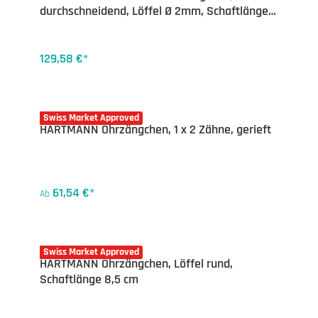
durchschneidend, Löffel Ø 2mm, Schaftlänge
8,5cm
129,58 €*
20-4863X
Swiss Market Approved
HARTMANN Ohrzängchen, 1 x 2 Zähne, gerieft
61,54 €*
Ab
20-4867X
Swiss Market Approved
HARTMANN Ohrzängchen, Löffel rund,
Schaftlänge 8,5 cm