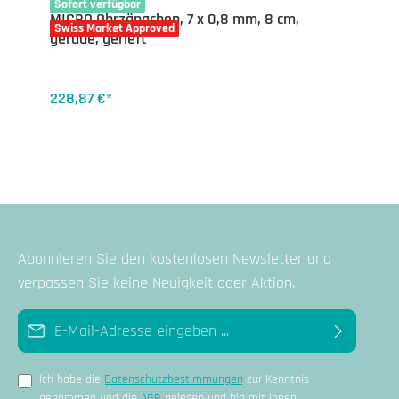
20-5050.70
Sofort verfügbar
MICRO Ohrzängchen, 7 x 0,8 mm, 8 cm,
Swiss Market Approved
gerade, gerieft
228,87 €*
Abonnieren Sie den kostenlosen Newsletter und
verpassen Sie keine Neuigkeit oder Aktion.
E-Mail-Adresse*
Ich habe die
Datenschutzbestimmungen
zur Kenntnis
genommen und die
AGB
gelesen und bin mit ihnen