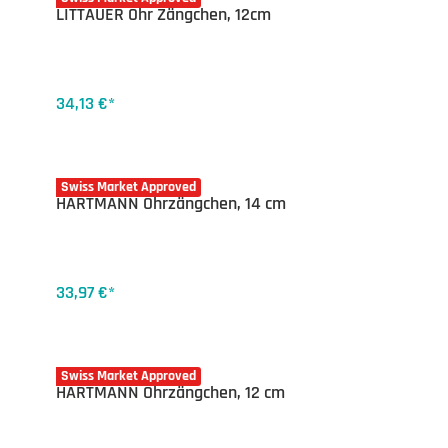
LITTAUER Ohr Zängchen, 12cm
34,13 €*
20-4841.14
Swiss Market Approved
HARTMANN Ohrzängchen, 14 cm
33,97 €*
20-4841.12
Swiss Market Approved
HARTMANN Ohrzängchen, 12 cm