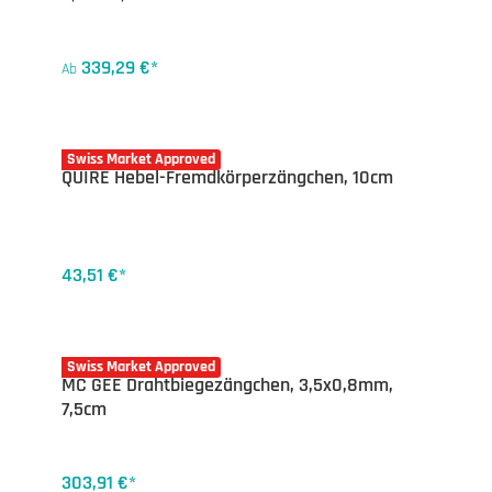
339,29 €*
Ab
20-4851.10
Swiss Market Approved
QUIRE Hebel-Fremdkörperzängchen, 10cm
43,51 €*
20-5070.50
Swiss Market Approved
MC GEE Drahtbiegezängchen, 3,5x0,8mm,
7,5cm
303,91 €*