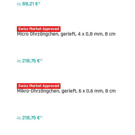
88,21 €*
Ab
20-5050X
Swiss Market Approved
Micro Ohrzängchen, gerieft, 4 x 0,8 mm, 8 cm
218,75 €*
Ab
20-5053X
Swiss Market Approved
Mikro-Ohrzängchen, gerieft, 6 x 0,6 mm, 8 cm
218,75 €*
Ab