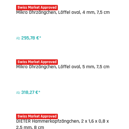
20-5062X
Swiss Market Approved
Mikro Ohrzängchen, Löffel oval, 4 mm, 7,5 cm
295,78 €*
Ab
20-5067X
Swiss Market Approved
Mikro Ohrzängchen, Löffel oval, 5 mm, 7,5 cm
318,27 €*
Ab
20-5085X
Swiss Market Approved
DIETER Hammerkopfzängchen, 2 x 1,6 x 0,8 x
2,5 mm, 8 cm