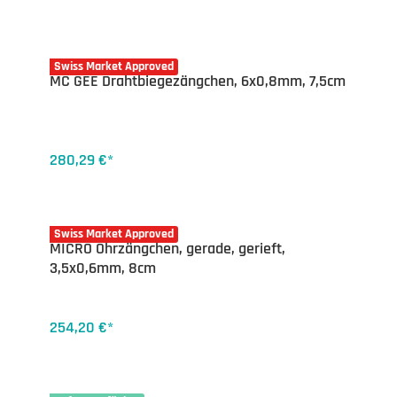
20-5071.40
Swiss Market Approved
MC GEE Drahtbiegezängchen, 6x0,8mm, 7,5cm
280,29 €*
20-5060.35
Swiss Market Approved
MICRO Ohrzängchen, gerade, gerieft,
3,5x0,6mm, 8cm
254,20 €*