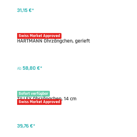
31,15 €*
20-4861X
Swiss Market Approved
HARTMANN Ohrzängchen, gerieft
58,80 €*
Ab
20-4843.14
Sofort verfügbar
TILLEY Ohrzängchen, 14 cm
Swiss Market Approved
39,76 €*