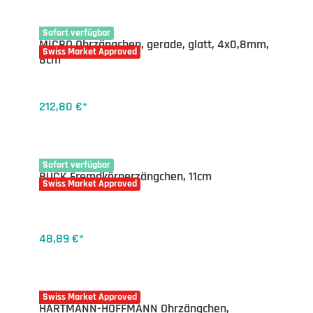
20-5052.40
Sofort verfügbar
MICRO Ohrzängchen, gerade, glatt, 4x0,8mm,
Swiss Market Approved
8cm
212,80 €*
20-4853.11
Sofort verfügbar
BUCK Fremdkörperzängchen, 11cm
Swiss Market Approved
48,89 €*
20-4875.08
Swiss Market Approved
HARTMANN-HOFFMANN Ohrzängchen,