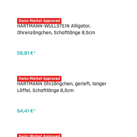
20-4855.08
Swiss Market Approved
HARTMANN-WULLSTEIN Alligator,
Ohrenzängchen, Schaftlänge 8,5cm
58,81 €*
20-4865.08
Swiss Market Approved
HARTMANN Ohrzängchen, gerieft, langer
Löffel, Schaftlänge 8,5cm
64,41 €*
20-4845.12
Swiss Market Approved