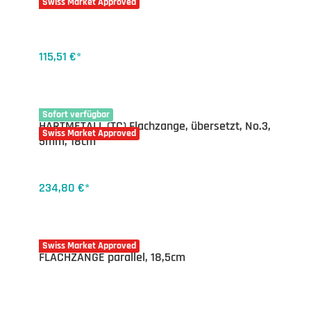
Swiss Market Approved
115,51 €*
16-7546.03
Sofort verfügbar
HARTMETALL (TC) Flachzange, übersetzt, No.3,
Swiss Market Approved
5mm, 18cm
234,80 €*
16-7532.17
Swiss Market Approved
FLACHZANGE parallel, 18,5cm