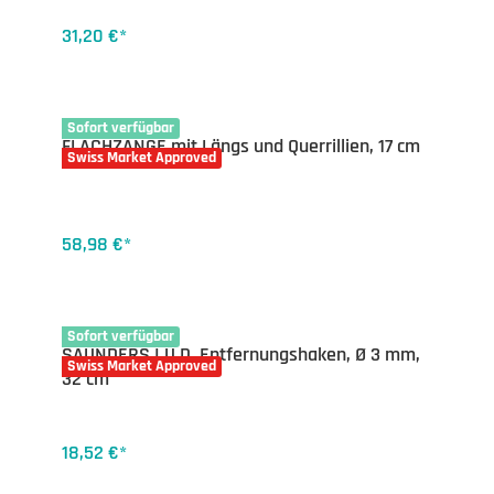
31,20 €*
16-7541.17
Sofort verfügbar
FLACHZANGE mit Längs und Querrillien, 17 cm
Swiss Market Approved
58,98 €*
32-1757.32
Sofort verfügbar
SAUNDERS I.U.D. Entfernungshaken, Ø 3 mm,
Swiss Market Approved
32 cm
18,52 €*