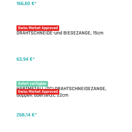
166,60 €*
16-7534.15
Swiss Market Approved
DRAHTSCHNEIDE-und BIEGEZANGE, 15cm
63,94 €*
16-7545.22
Sofort verfügbar
HARTMETALL (TC) DRAHTSCHNEIDEZANGE,
Swiss Market Approved
doppelt übersetzt, 22cm
268,14 €*