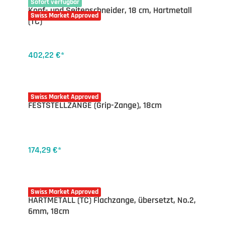
16-7546.18
Sofort verfügbar
Kopf- und Seitenschneider, 18 cm, Hartmetall
Swiss Market Approved
(TC)
402,22 €*
16-7533.18
Swiss Market Approved
FESTSTELLZANGE (Grip-Zange), 18cm
174,29 €*
16-7546.02
Swiss Market Approved
HARTMETALL (TC) Flachzange, übersetzt, No.2,
6mm, 18cm