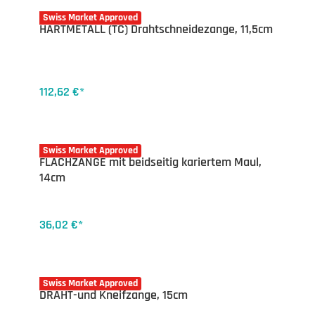
16-7540.12
Swiss Market Approved
HARTMETALL (TC) Drahtschneidezange, 11,5cm
112,62 €*
16-7537.14
Swiss Market Approved
FLACHZANGE mit beidseitig kariertem Maul,
14cm
36,02 €*
16-7535.15
Swiss Market Approved
DRAHT-und Kneifzange, 15cm