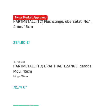
16-7546.01
Swiss Market Approved
HARTMETALL (TC) Flachzange, übersetzt, No.1,
4mm, 18cm
234,80 €*
16-7550.01
HARTMETALL (TC) DRAHTHALTEZANGE, gerade,
Maul, 15cm
Länge:
15 cm
72,74 €*