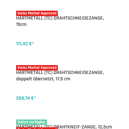
16-7541.14
Swiss Market Approved
HARTMETALL (TC) DRAHTSCHNEIDEZANGE,
15cm
111,42 €*
16-7545.17
Swiss Market Approved
HARTMETALL (TC) DRAHTSCHNEIDEZANGE,
doppelt übersetzt, 17,5 cm
269,74 €*
16-7541.12
Sofort verfügbar
HARTMETALL (TC) DRAHTKNEIF-ZANGE, 12,5cm