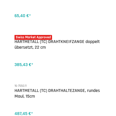
65,40 €*
16-7542.22
Swiss Market Approved
HARTMETALL (TC) DRAHTKNEIFZANGE doppelt
übersetzt, 22 cm
385,43 €*
16-7550.11
HARTMETALL (TC) DRAHTHALTEZANGE, rundes
Maul, 15cm
487,45 €*