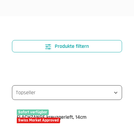
Produkte filtern
16-7536.14
Sofort verfügbar
FLACHZANGE kreuzgerieft, 14cm
Swiss Market Approved