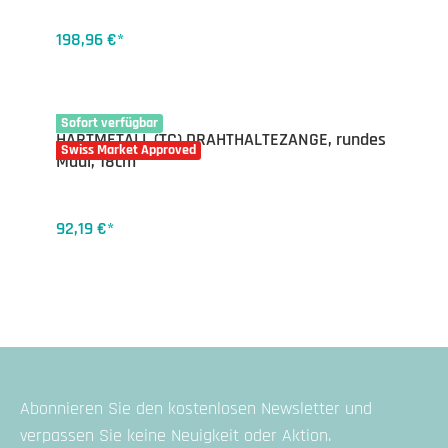
198,96 €*
16-4600.18
Sofort verfügbar
HARTMETALL (TC) DRAHTHALTEZANGE, rundes
Swiss Market Approved
Maul, 18cm
92,19 €*
Abonnieren Sie den kostenlosen Newsletter und
verpassen Sie keine Neuigkeit oder Aktion.