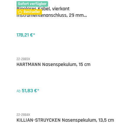
13-1641
Sofort verfügbar
Bipolares Kabel, vierkant
Bestseller
Instrumentenanschluss, 29 mm
Geräteanschluss, 3 m
178,21 €*
22-2883X
HARTMANN Nasenspekulum, 15 cm
51,83 €*
Ab
22-2884X
KILLIAN-STRUYCKEN Nasenspekulum, 13,5 cm