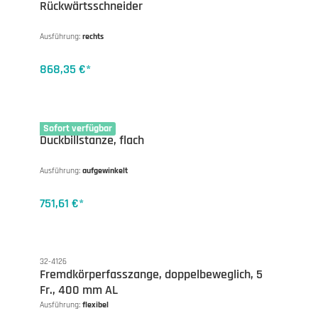
Rückwärtsschneider
Ausführung:
rechts
868,35 €*
17-3041
Sofort verfügbar
Duckbillstanze, flach
Ausführung:
aufgewinkelt
751,61 €*
32-4126
Fremdkörperfasszange, doppelbeweglich, 5
Fr., 400 mm AL
Ausführung:
flexibel