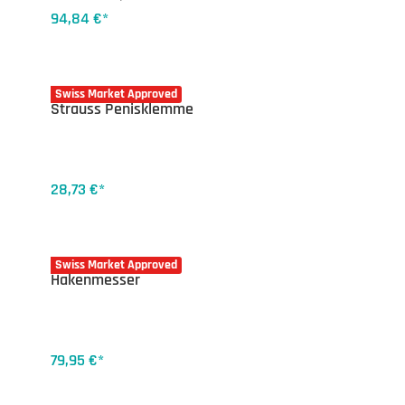
94,84 €*
32-4420
Swiss Market Approved
Strauss Penisklemme
28,73 €*
17-1800
Swiss Market Approved
Hakenmesser
79,95 €*