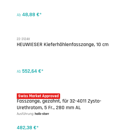
48,88 €*
Ab
22-3124X
HEUWIESER Kieferhöhlenfasszange, 10 cm
552,64 €*
Ab
32-4160-5SR
Swiss Market Approved
Fasszange, gezahnt, für 32-4011 Zysto-
Urethrotom, 5 Fr., 280 mm AL
Ausführung:
halb-starr
482,38 €*