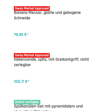
17-1815
Swiss Market Approved
Banana Messer, glatte und gebogene
Schneide
79,95 €*
17-1824DK
Swiss Market Approved
Hakensonde, spitz, mit Dreikantgriff, nicht
zerlegbar
100,11 €*
17-1791
Sofort verfügbar
Spülkanülen-Set mit pyramidalem und