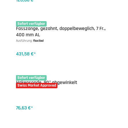
18-2320
Sofort verfügbar
Fasszange, gezahnt, doppelbeweglich, 7 Fr.,
400 mm AL
Ausführung:
flexibel
431,58 €*
17-1825
Sofort verfügbar
Hakensonde, 90° abgewinkelt
Swiss Market Approved
76,63 €*