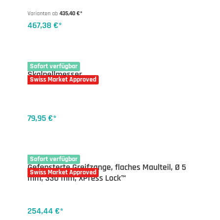
Varianten ab
435,40 €*
467,38 €*
17-1820
Sofort verfügbar
Skalpellmesser
Swiss Market Approved
79,95 €*
13-1301XPI
Sofort verfügbar
Gefensterte Greifzange, flaches Maulteil, Ø 5
Swiss Market Approved
mm, 330 mm, XPress Lock™
254,44 €*