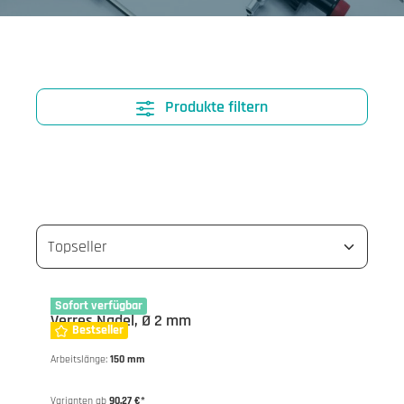
Produkte filtern
10-1111
Sofort verfügbar
Verres Nadel, Ø 2 mm
Bestseller
Arbeitslänge:
150 mm
Varianten ab
90,27 €*