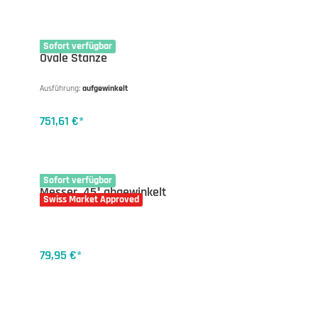
17-3062
Sofort verfügbar
Ovale Stanze
Ausführung:
aufgewinkelt
751,61 €*
17-1805
Sofort verfügbar
Messer, 45° abgewinkelt
Swiss Market Approved
79,95 €*