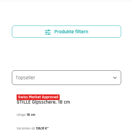
Produkte filtern
14-0600.18
Swiss Market Approved
STILLE Gipsschere, 18 cm
Länge:
18 cm
Varianten ab
136,10 €*