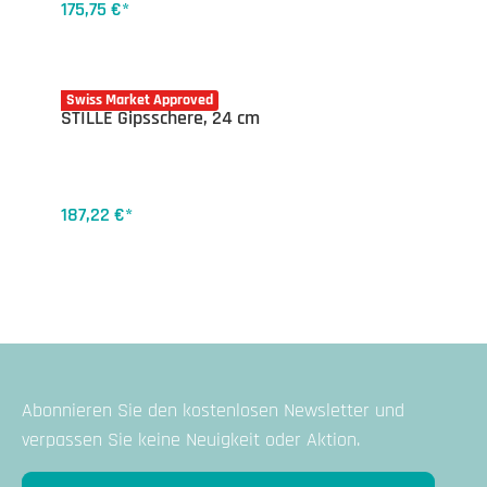
175,75 €*
14-0620.24
Swiss Market Approved
STILLE Gipsschere, 24 cm
187,22 €*
Abonnieren Sie den kostenlosen Newsletter und
verpassen Sie keine Neuigkeit oder Aktion.
E-Mail-Adresse*