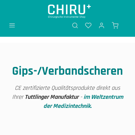
alt springen
Gips-/Verbandscheren
CE zertifizierte Qualitätsprodukte direkt aus
Ihrer
Tuttlinger Manufaktur
-
im Weltzentrum
der Medizintechnik.