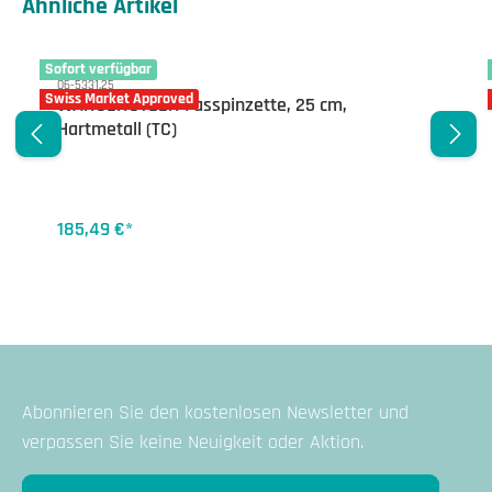
Produktgalerie überspringen
Ähnliche Artikel
Sofort verfügbar
06-5331.25
Swiss Market Approved
WANGENSTEEN Fasspinzette, 25 cm,
Hartmetall (TC)
185,49 €*
Abonnieren Sie den kostenlosen Newsletter und
verpassen Sie keine Neuigkeit oder Aktion.
E-Mail-Adresse*