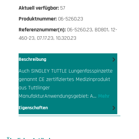
Aktuell verfügbar:
57
Produktnummer:
06-5260.23
Referenznummer(n):
06-5260.23, BD801, 12-
460-23, 07.17.23, 10.320.23
Beschreibung
Auch SINGLEY TUTTLE Lungenfasspinzette
genannt CE zertifiziertes Medizinprodukt
aus Tuttlinger
ManufakturAnwendungsgebiet: A…
Mehr
Eigenschaften