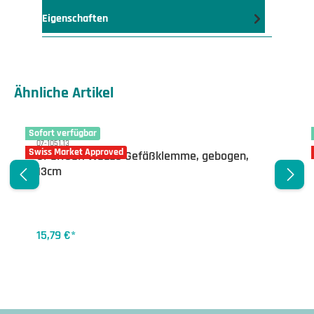
Eigenschaften
Produktgalerie überspringen
Ähnliche Artikel
Sofort verfügbar
07-1051.13
Swiss Market Approved
SPENCER WELLS Gefäßklemme, gebogen,
13cm
15,79 €*