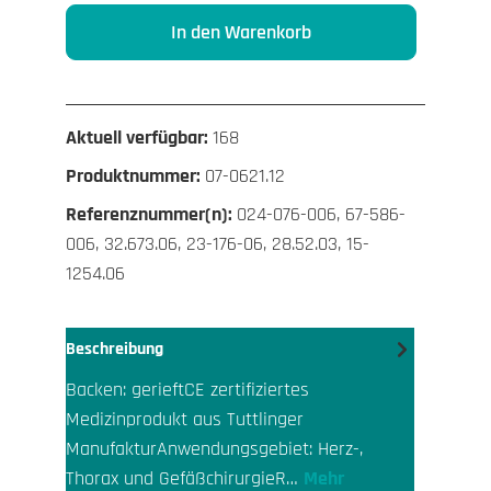
In den Warenkorb
Aktuell verfügbar:
168
Produktnummer:
07-0621.12
Referenznummer(n):
024-076-006, 67-586-
006, 32.673.06, 23-176-06, 28.52.03, 15-
1254.06
Beschreibung
Backen: gerieftCE zertifiziertes
Medizinprodukt aus Tuttlinger
ManufakturAnwendungsgebiet: Herz-,
Thorax und GefäßchirurgieR…
Mehr