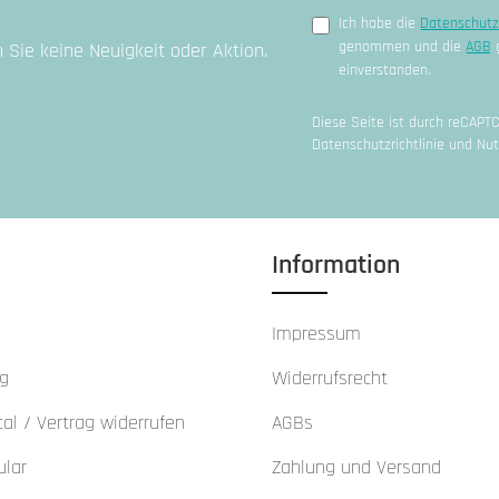
Ich habe die
Datenschut
genommen und die
AGB
g
Sie keine Neuigkeit oder Aktion.
einverstanden.
Diese Seite ist durch reCAPT
Datenschutzrichtlinie
und
Nut
Information
Impressum
ng
Widerrufsrecht
al / Vertrag widerrufen
AGBs
ular
Zahlung und Versand