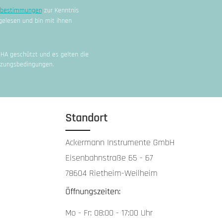
zbestimmungen
zur Kenntnis
elesen und bin mit ihnen
CHA geschützt und es gelten die
zungsbedingungen
.
Standort
Ackermann Instrumente GmbH
Eisenbahnstraße 65 - 67
78604 Rietheim-Weilheim
Öffnungszeiten:
Mo - Fr: 08:00 - 17:00 Uhr