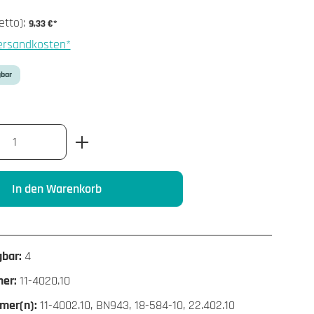
etto):
9,33 €*
Versandkosten*
gbar
nzahl: Gib den gewünschten Wert ein oder benu
In den Warenkorb
gbar:
4
mer:
11-4020.10
mer(n):
11-4002.10, BN943, 18-584-10, 22.402.10