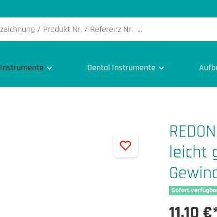
 Instrumente
Dental Instrumente
Aufb
REDON 
leicht
Gewind
Sofort verfügba
11,10 €