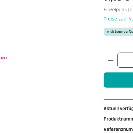
Einzelpreis (n
Preise zzgl. 
ab Lager verfü
Produkt A
Aktuell verfü
Produktnum
Referenznum